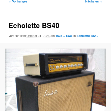
Bilder-
← Vorheriges
Nächstes →
Navigation
Echolette BS40
Veröffentlicht
Oktober 31, 2024
am
1636 × 1536
in
Echolette BS40