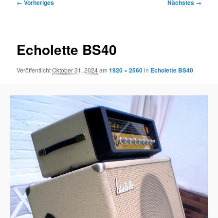
Bilder-
← Vorheriges
Nächstes →
Navigation
Echolette BS40
Veröffentlicht
Oktober 31, 2024
am
1920 × 2560
in
Echolette BS40