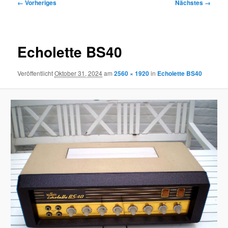
Bilder-
← Vorheriges
Nächstes →
Navigation
Echolette BS40
Veröffentlicht
Oktober 31, 2024
am
2560 × 1920
in
Echolette BS40