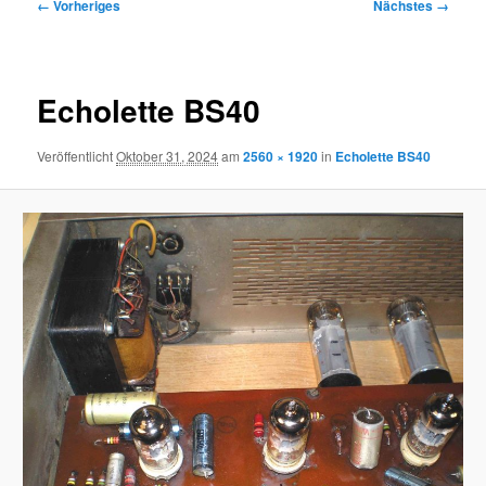
Bilder-
← Vorheriges
Nächstes →
Navigation
Echolette BS40
Veröffentlicht
Oktober 31, 2024
am
2560 × 1920
in
Echolette BS40