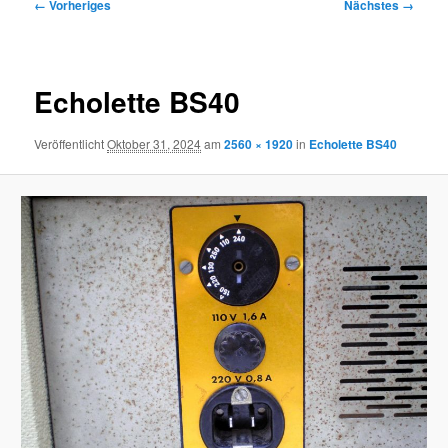
Bilder-
← Vorheriges
Nächstes →
Navigation
Echolette BS40
Veröffentlicht
Oktober 31, 2024
am
2560 × 1920
in
Echolette BS40