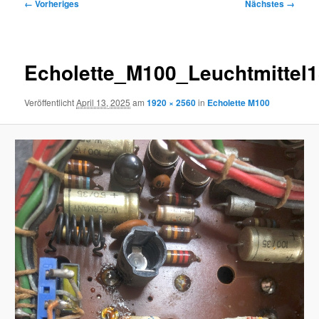
Bilder-
← Vorheriges
Nächstes →
Navigation
Echolette_M100_Leuchtmittel
Veröffentlicht
April 13, 2025
am
1920 × 2560
in
Echolette M100