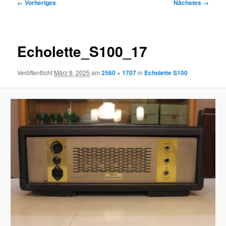
Bilder-
← Vorheriges
Nächstes →
Navigation
Echolette_S100_17
Veröffentlicht
März 9, 2025
am
2560 × 1707
in
Echolette S100