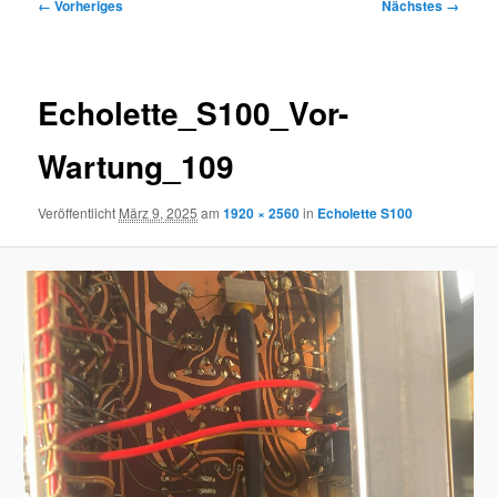
Bilder-
← Vorheriges
Nächstes →
Navigation
Echolette_S100_Vor-
Wartung_109
Veröffentlicht
März 9, 2025
am
1920 × 2560
in
Echolette S100