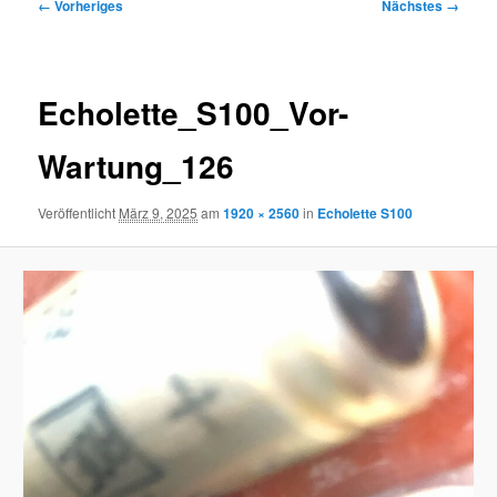
Bilder-
← Vorheriges
Nächstes →
Navigation
Echolette_S100_Vor-
Wartung_126
Veröffentlicht
März 9, 2025
am
1920 × 2560
in
Echolette S100