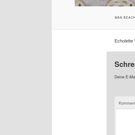
MAN BEACH
Echolette 
Schre
Deine E-Mai
Komment