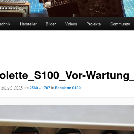
echnik
Hersteller
Bilder
Videos
Projekte
Community
olette_S100_Vor-Wartung
t
März 9, 2025
am
2560 × 1707
in
Echolette S100