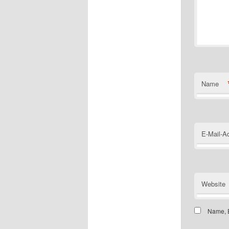
Name
E-Mail-A
Website
Name, E