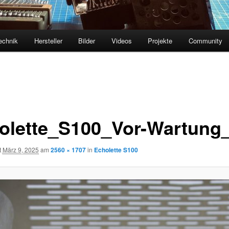
echnik
Hersteller
Bilder
Videos
Projekte
Community
olette_S100_Vor-Wartung
t
März 9, 2025
am
2560 × 1707
in
Echolette S100