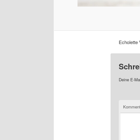
Echolette 
Schre
Deine E-Mai
Komment