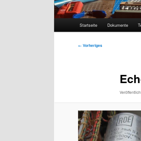
Hauptmenü
Startseite
Dokumente
T
Bilder-
← Vorheriges
Navigation
Ech
Veröffentlich