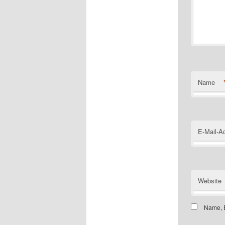
Name
E-Mail-A
Website
Name, E