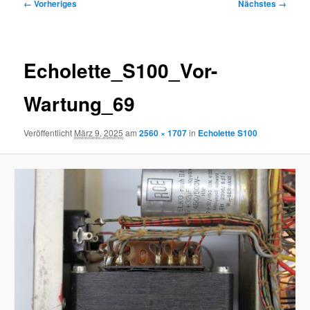
Bilder-
← Vorheriges
Nächstes →
Navigation
Echolette_S100_Vor-
Wartung_69
Veröffentlicht
März 9, 2025
am
2560 × 1707
in
Echolette S100