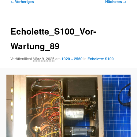
Bilder-
← Vorheriges
Nächstes →
Navigation
Echolette_S100_Vor-
Wartung_89
Veröffentlicht
März 9, 2025
am
1920 × 2560
in
Echolette S100