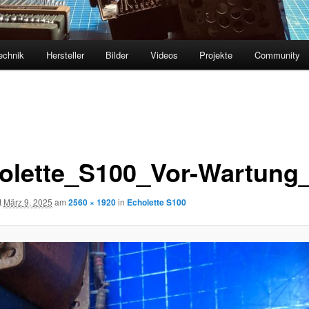
echnik
Hersteller
Bilder
Videos
Projekte
Community
olette_S100_Vor-Wartung
t
März 9, 2025
am
2560 × 1920
in
Echolette S100