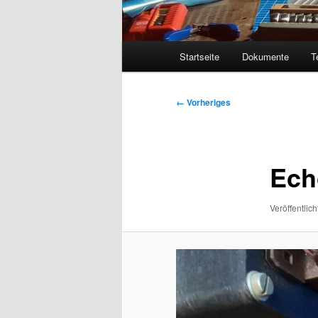
Hauptmenü
Startseite
Dokumente
T
Bilder-
← Vorheriges
Navigation
Ech
Veröffentlich