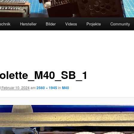
echnik
Hersteller
Bilder
Videos
Projekte
Community
olette_M40_SB_1
t
Februar 10, 2024
am
2560 × 1945
in
M40