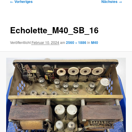
Bilder-
← Vorheriges
Nächstes →
Navigation
Echolette_M40_SB_16
Veröffentlicht
Februar 10, 2024
am
2560 × 1886
in
M40