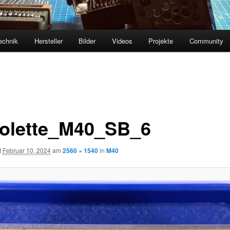
echnik
Hersteller
Bilder
Videos
Projekte
Community
olette_M40_SB_6
t
Februar 10, 2024
am
2560 × 1540
in
M40