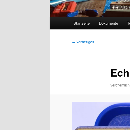
Hauptmenü
Startseite
Dokumente
T
Bilder-
← Vorheriges
Navigation
Ech
Veröffentlich