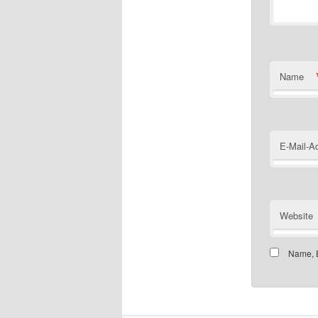
Name
E-Mail-A
Website
Name, E