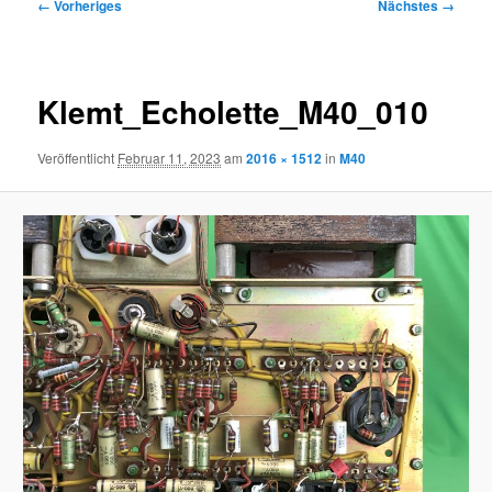
Bilder-
← Vorheriges
Nächstes →
Navigation
Klemt_Echolette_M40_010
Veröffentlicht
Februar 11, 2023
am
2016 × 1512
in
M40