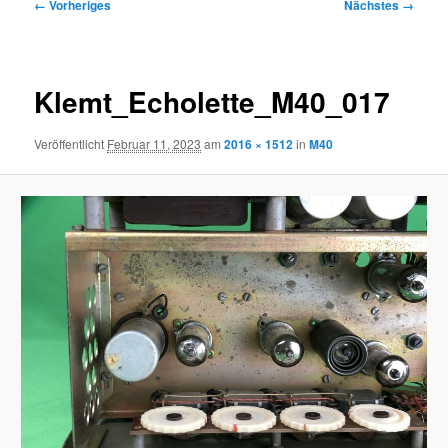
Bilder-
← Vorheriges
Nächstes →
Navigation
Klemt_Echolette_M40_017
Veröffentlicht
Februar 11, 2023
am
2016 × 1512
in
M40