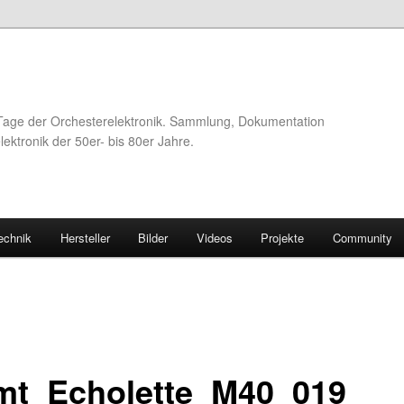
Tage der Orchesterelektronik. Sammlung, Dokumentation
ektronik der 50er- bis 80er Jahre.
echnik
Hersteller
Bilder
Videos
Projekte
Community
mt_Echolette_M40_019