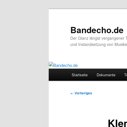
Zum
primären
Inhalt
Bandecho.de
springen
Der Glanz längst vergangener 
und Instandsetzung von Musikel
Hauptmenü
Startseite
Dokumente
T
Bilder-
← Vorheriges
Navigation
Kle