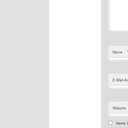
Name
E-Mail-A
Website
Name, E