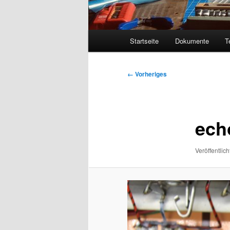
Hauptmenü
Startseite
Dokumente
T
Bilder-
← Vorheriges
Navigation
ech
Veröffentlich