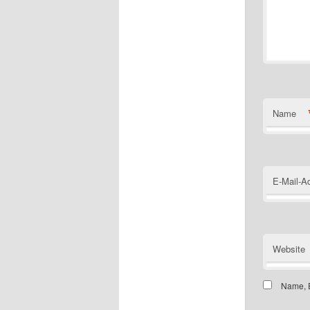
Name
E-Mail-A
Website
Name, E