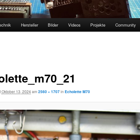
echnik
Hersteller
Bilder
Videos
Projekte
Community
olette_m70_21
t
Oktober 13, 2024
am
2560 × 1707
in
Echolette M70