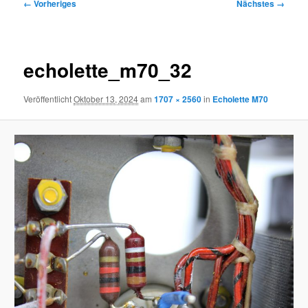
Bilder-
← Vorheriges
Nächstes →
Navigation
echolette_m70_32
Veröffentlicht
Oktober 13, 2024
am
1707 × 2560
in
Echolette M70