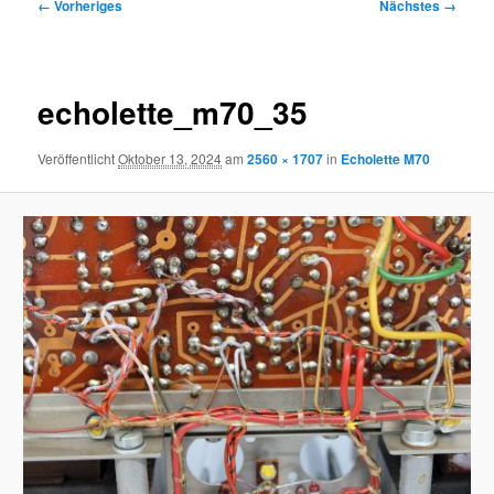
Bilder-
← Vorheriges
Nächstes →
Navigation
echolette_m70_35
Veröffentlicht
Oktober 13, 2024
am
2560 × 1707
in
Echolette M70