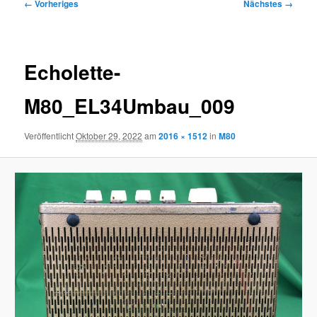
Bilder-
← Vorheriges
Nächstes →
Navigation
Echolette-
M80_EL34Umbau_009
Veröffentlicht
Oktober 29, 2022
am
2016 × 1512
in
M80