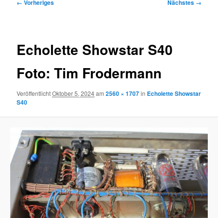
Bilder-
← Vorheriges
Nächstes →
Navigation
Echolette Showstar S40
Foto: Tim Frodermann
Veröffentlicht
Oktober 5, 2024
am
2560 × 1707
in
Echolette Showstar
S40