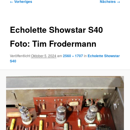
Bilder-
← Vorheriges
Nächstes →
Navigation
Echolette Showstar S40
Foto: Tim Frodermann
Veröffentlicht
Oktober 5, 2024
am
2560 × 1707
in
Echolette Showstar
S40