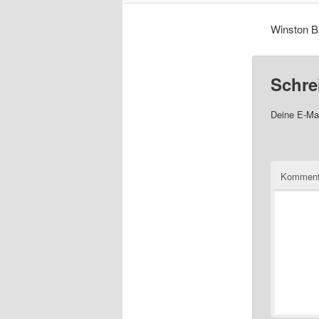
Winston 
Schre
Deine E-Mai
Komment