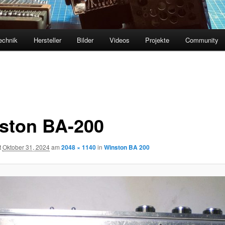
echnik
Hersteller
Bilder
Videos
Projekte
Community
ston BA-200
t
Oktober 31, 2024
am
2048 × 1140
in
Winston BA 200