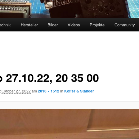
echnik
Hersteller
Bilder
Videos
Projekte
Community
 27.10.22, 20 35 00
t
Oktober 27, 2022
am
2016 × 1512
in
Koffer & Ständer