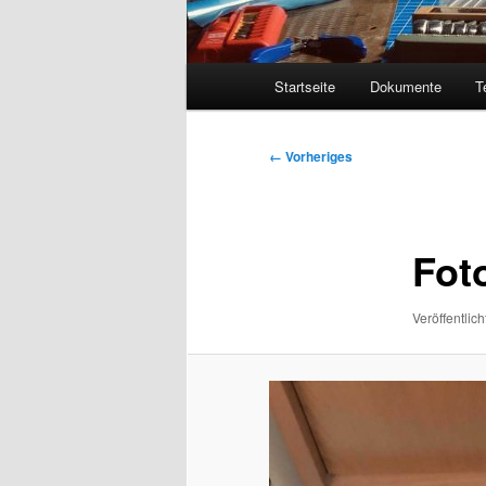
Hauptmenü
Startseite
Dokumente
T
Bilder-
← Vorheriges
Navigation
Foto
Veröffentlich