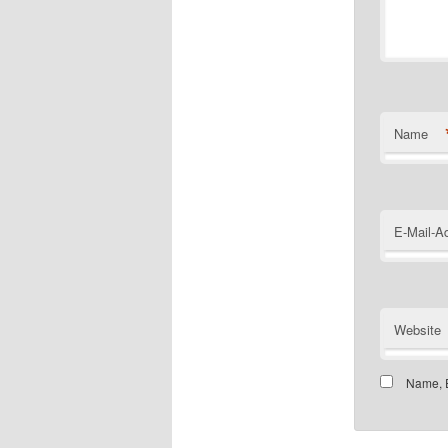
Name
E-Mail-A
Website
Name, E