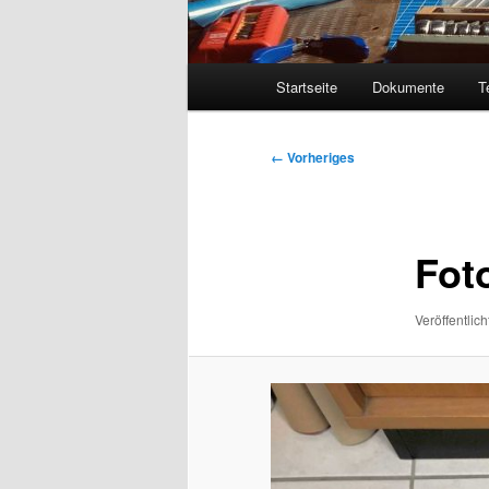
Hauptmenü
Startseite
Dokumente
T
Bilder-
← Vorheriges
Navigation
Foto
Veröffentlich