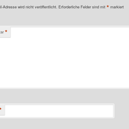
*
l-Adresse wird nicht veröffentlicht.
Erforderliche Felder sind mit
markiert
*
ar
*