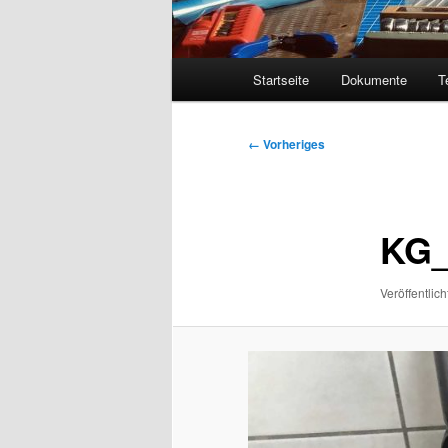
Hauptmenü
Startseite
Dokumente
T
Bilder-
← Vorheriges
Navigation
KG_
Veröffentlich