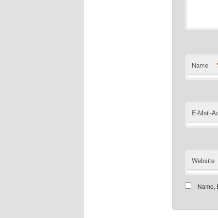
Name
E-Mail-A
Website
Name, E