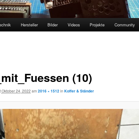
echnik
Hersteller
Bilder
Videos
Projekte
Community
mit_Fuessen (10)
t
Oktober 24, 2022
am
2016 × 1512
in
Koffer & Ständer