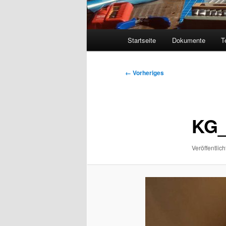
Hauptmenü
Startseite
Dokumente
T
Bilder-
← Vorheriges
Navigation
KG_
Veröffentlich