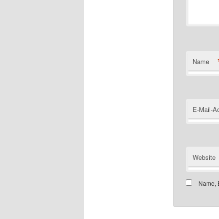
Name
E-Mail-A
Website
Name, E