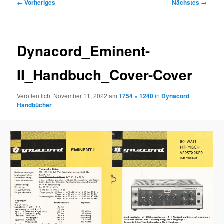
Bilder-
← Vorheriges
Nächstes →
Navigation
Dynacord_Eminent-
II_Handbuch_Cover-Cover
Veröffentlicht
November 11, 2022
am
1754 × 1240
in
Dynacord
Handbücher