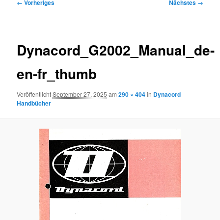
Bilder-
← Vorheriges
Nächstes →
Navigation
Dynacord_G2002_Manual_de-
en-fr_thumb
Veröffentlicht
September 27, 2025
am
290 × 404
in
Dynacord
Handbücher