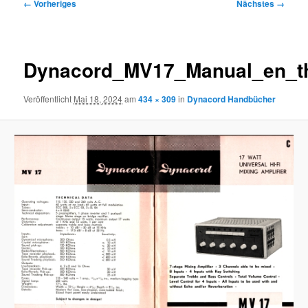
Bilder-
← Vorheriges
Nächstes →
Navigation
Dynacord_MV17_Manual_en_t
Veröffentlicht
Mai 18, 2024
am
434 × 309
in
Dynacord Handbücher