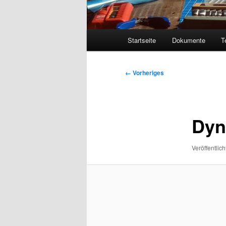
Hauptmenü
Startseite
Dokumente
T
Bilder-
← Vorheriges
Navigation
Dyn
Veröffentlich