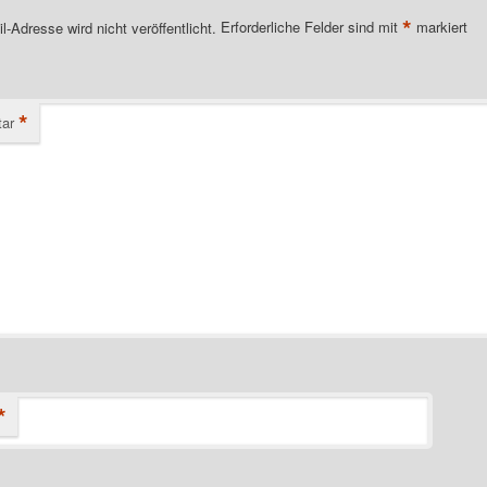
*
l-Adresse wird nicht veröffentlicht.
Erforderliche Felder sind mit
markiert
*
ar
*