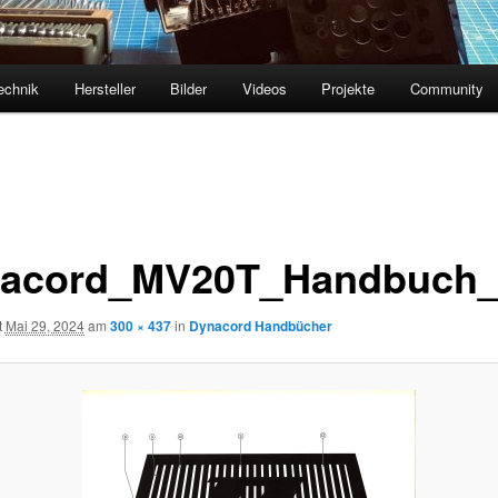
echnik
Hersteller
Bilder
Videos
Projekte
Community
acord_MV20T_Handbuch_v
t
Mai 29, 2024
am
300 × 437
in
Dynacord Handbücher