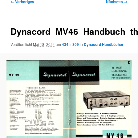
Bilder-
← Vorheriges
Nächstes →
Navigation
Dynacord_MV46_Handbuch_th
Veröffentlicht
Mai 18, 2024
am
434 × 309
in
Dynacord Handbücher