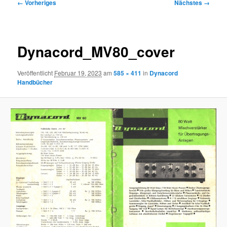
Bilder-
← Vorheriges
Nächstes →
Navigation
Dynacord_MV80_cover
Veröffentlicht
Februar 19, 2023
am
585 × 411
in
Dynacord
Handbücher