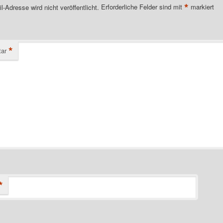
*
l-Adresse wird nicht veröffentlicht.
Erforderliche Felder sind mit
markiert
*
ar
*