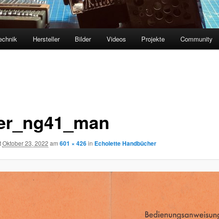
echnik
Hersteller
Bilder
Videos
Projekte
Community
er_ng41_man
t
Oktober 23, 2022
am
601 × 426
in
Echolette Handbücher