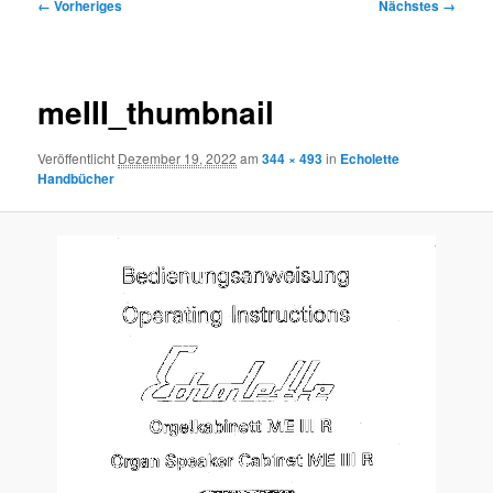
Bilder-
← Vorheriges
Nächstes →
Navigation
meIII_thumbnail
Veröffentlicht
Dezember 19, 2022
am
344 × 493
in
Echolette
Handbücher