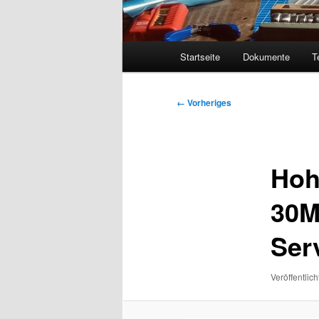
Hauptmenü
Startseite
Dokumente
T
Bilder-
← Vorheriges
Navigation
Hoh
30M
Ser
Veröffentlich