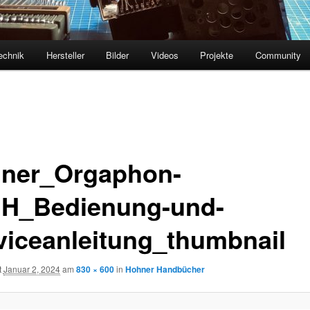
echnik
Hersteller
Bilder
Videos
Projekte
Community
ner_Orgaphon-
H_Bedienung-und-
viceanleitung_thumbnail
t
Januar 2, 2024
am
830 × 600
in
Hohner Handbücher