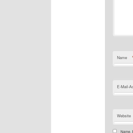
Name
E-Mail-A
Website
Name, E