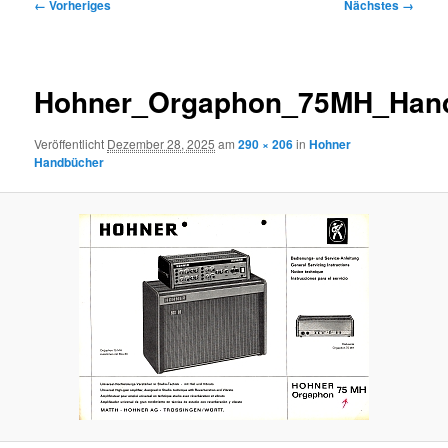
Bilder-
← Vorheriges
Nächstes →
Navigation
Hohner_Orgaphon_75MH_Han
Veröffentlicht
Dezember 28, 2025
am
290 × 206
in
Hohner
Handbücher