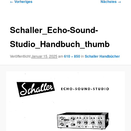
Bilder-
← Vorheriges
Nächstes →
Navigation
Schaller_Echo-Sound-
Studio_Handbuch_thumb
Veröffentlicht
Januar 15, 2025
am
610 × 850
in
Schaller Handbücher