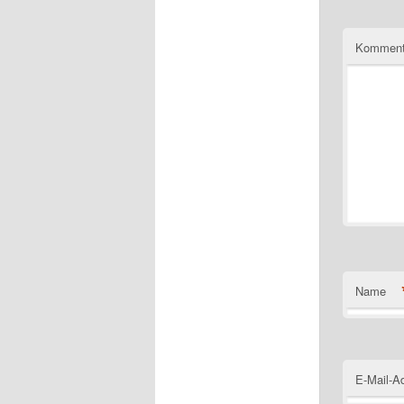
Komment
Name
E-Mail-A