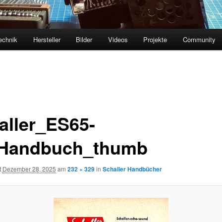
echnik
Hersteller
Bilder
Videos
Projekte
Community
aller_ES65-
Handbuch_thumb
t
Dezember 28, 2025
am
232 × 329
in
Schaller Handbücher