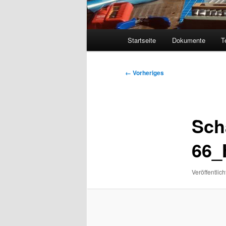
Hauptmenü
Startseite
Dokumente
T
Bilder-
← Vorheriges
Navigation
Sch
66_
Veröffentlich