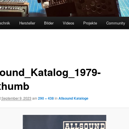
echnik
Hersteller
Bilder
Videos
Projekte
Community
sound_Katalog_1979-
thumb
t
September 9, 2023
am
290 × 438
in
Allsound Kataloge