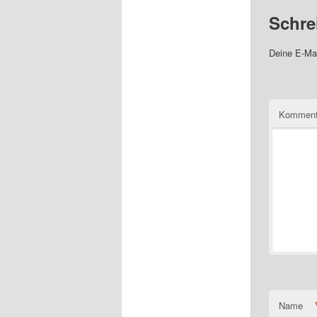
Schre
Deine E-Mai
Komment
Name