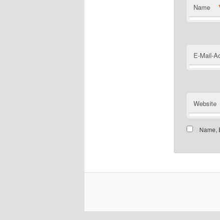
Name
E-Mail-A
Website
Name, E