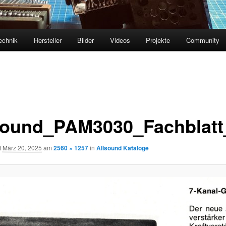
echnik
Hersteller
Bilder
Videos
Projekte
Community
sound_PAM3030_Fachblatt
t
März 20, 2025
am
2560 × 1257
in
Allsound Kataloge