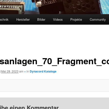
echnik
Hersteller
Bilder
Videos
Projekte
Community
sanlagen_70_Fragment_c
t
Mai 28, 2023
am
×
in
Dynacord Kataloge
ibe einen Kommentar