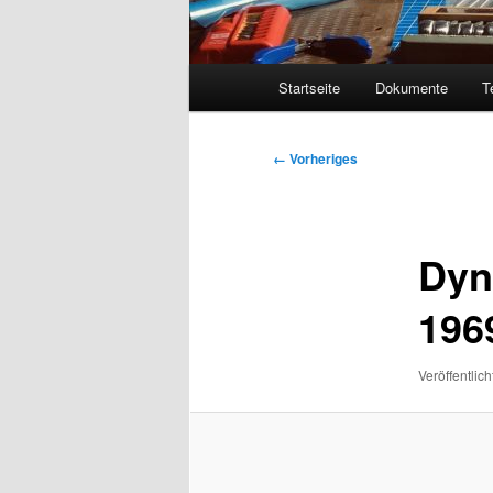
Hauptmenü
Startseite
Dokumente
T
Bilder-
← Vorheriges
Navigation
Dyn
196
Veröffentlich