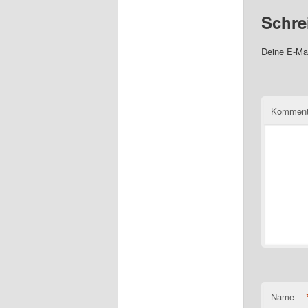
Schre
Deine E-Mai
Komment
Name