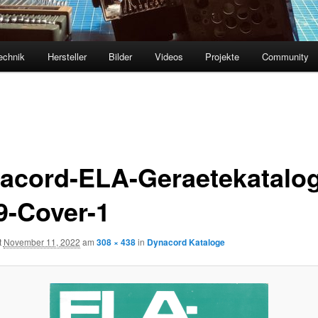
echnik
Hersteller
Bilder
Videos
Projekte
Community
acord-ELA-Geraetekatalog
9-Cover-1
t
November 11, 2022
am
308 × 438
in
Dynacord Kataloge