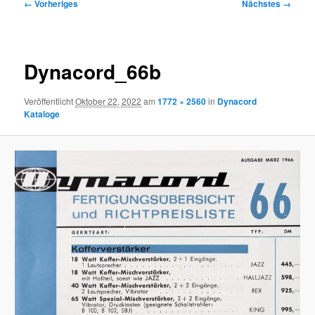
Bilder-
← Vorheriges
Nächstes →
Navigation
Dynacord_66b
Veröffentlicht
Oktober 22, 2022
am
1772 × 2560
in
Dynacord
Kataloge