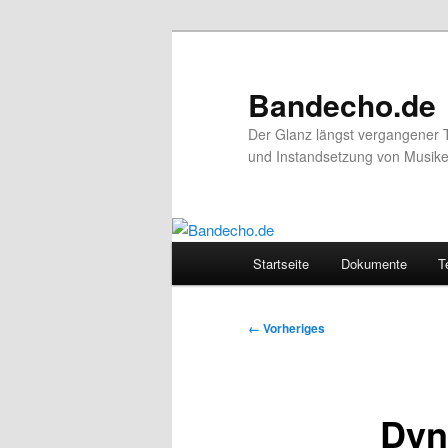
Zum
primären
Inhalt
Bandecho.de
springen
Der Glanz längst vergangener 
und Instandsetzung von Musikel
Hauptmenü
Startseite
Dokumente
T
Bilder-
← Vorheriges
Navigation
Dyn