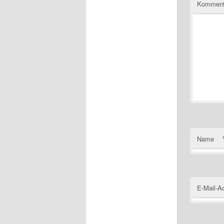
Komment
Name
E-Mail-A