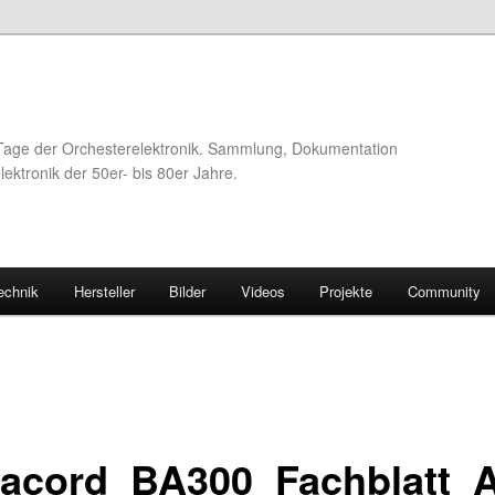
Tage der Orchesterelektronik. Sammlung, Dokumentation
ektronik der 50er- bis 80er Jahre.
echnik
Hersteller
Bilder
Videos
Projekte
Community
acord_BA300_Fachblatt_A