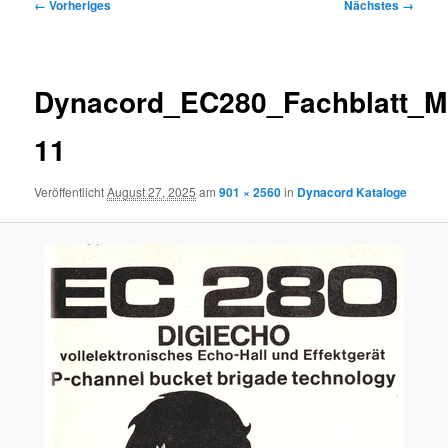
Bilder-
← Vorheriges
Nächstes →
Navigation
Dynacord_EC280_Fachblatt_M
11
Veröffentlicht
August 27, 2025
am
901 × 2560
in
Dynacord Kataloge